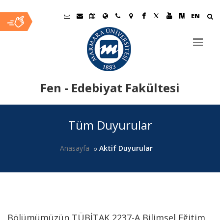
EN
Fen - Edebiyat Fakültesi
Ana
Tüm Duyurular
İçerik
Anasayfa
Aktif Duyurular
Bölümümüzün TÜBİTAK 2237-A Bilimsel Eğitim