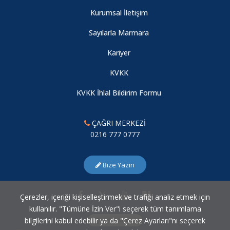
Kurumsal İletişim
Sayılarla Marmara
Kariyer
KVKK
KVKK İhlal Bildirim Formu
ÇAĞRI MERKEZİ
0216 777 0777
Bize Yazın
Çerezler, içeriği kişiselleştirmek ve trafiği analiz etmek için
kullanılır. "Tümüne İzin Ver"i seçerek tüm tanımlama
bilgilerini kabul edebilir ya da "Çerez Ayarları"nı seçerek
Çerez Ayarları