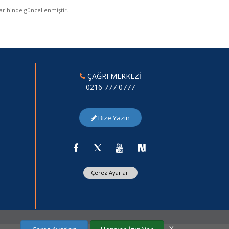
arihinde güncellenmiştir.
ÇAĞRI MERKEZİ
0216 777 0777
Bize Yazın
Çerez Ayarları
X