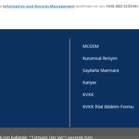
fa
Information and Records Management
tarafından en son
14.02.2022 22:53:56
t
MÜSEM
Kurumsal İletişim
Sayılarla Marmara
Kariyer
KVKK
KVKK İhlal Bildirim Formu
ek için kullanılır. "Tümüne İzin Ver"i seçerek tüm